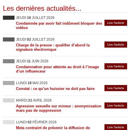
Les dernières actualités...
JEUDI
16
JUILLET 2026
Condamnée par avoir fait indûment bloquer des
Lire l'article
vidéos
JEUDI
02
JUILLET 2026
Charge de la preuve : qualifier d’abord la
Lire l'article
signature électronique
JEUDI
11
JUIN 2026
Condamnation pour atteinte au droit à l’image
Lire l'article
d’un influenceur
LUNDI
18
MAI 2026
Constat : ce qu’un huissier ne doit pas faire
Lire l'article
MARDI
21
AVRIL 2026
Agression sexuelle sur mineur : anonymisation
Lire l'article
mais pas de suppression
LUNDI
02
FÉVRIER 2026
Meta contraint de prévenir la diffusion de
Lire l'article