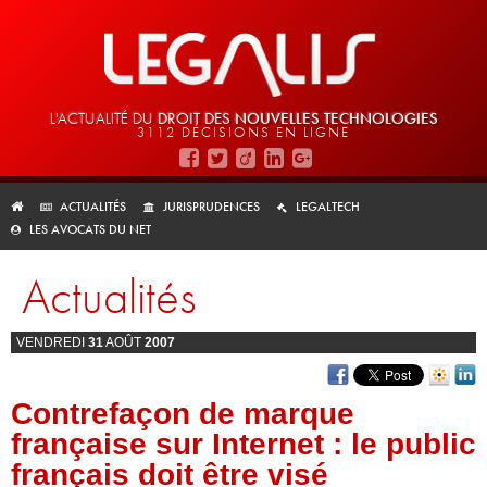
L'ACTUALITÉ DU
DROIT DES
NOUVELLES TECHNOLOGIES
3112 DÉCISIONS EN LIGNE
ACTUALITÉS
JURISPRUDENCES
LEGALTECH
LES AVOCATS DU NET
Actualités
VENDREDI
31
AOÛT
2007
Contrefaçon de marque
française sur Internet : le public
français doit être visé