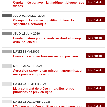
Condamnée par avoir fait indûment bloquer des
Lire l'article
vidéos
JEUDI
02
JUILLET 2026
Charge de la preuve : qualifier d’abord la
Lire l'article
signature électronique
JEUDI
11
JUIN 2026
Condamnation pour atteinte au droit à l’image
Lire l'article
d’un influenceur
LUNDI
18
MAI 2026
Constat : ce qu’un huissier ne doit pas faire
Lire l'article
MARDI
21
AVRIL 2026
Agression sexuelle sur mineur : anonymisation
Lire l'article
mais pas de suppression
LUNDI
02
FÉVRIER 2026
Meta contraint de prévenir la diffusion de
Lire l'article
publicités de jeux en ligne
LUNDI
22
DÉCEMBRE 2025
L’éditeur européen de Playboy condamné pour
Lire l'article