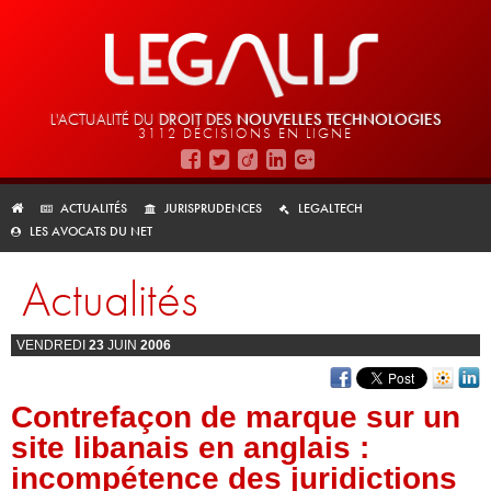
L'ACTUALITÉ DU
DROIT DES
NOUVELLES TECHNOLOGIES
3112 DÉCISIONS EN LIGNE
ACTUALITÉS
JURISPRUDENCES
LEGALTECH
LES AVOCATS DU NET
Actualités
VENDREDI
23
JUIN
2006
Contrefaçon de marque sur un
site libanais en anglais :
incompétence des juridictions