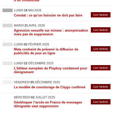
d’un influenceur
LUNDI
18
MAI 2026
Constat : ce qu’un huissier ne doit pas faire
Lire l'article
MARDI
21
AVRIL 2026
Agression sexuelle sur mineur : anonymisation
Lire l'article
mais pas de suppression
LUNDI
02
FÉVRIER 2026
Meta contraint de prévenir la diffusion de
Lire l'article
publicités de jeux en ligne
LUNDI
22
DÉCEMBRE 2025
L’éditeur européen de Playboy condamné pour
Lire l'article
dénigrement
VENDREDI
05
DÉCEMBRE 2025
Le modèle de covoiturage de Citygo confirmé
Lire l'article
MERCREDI
02
JUILLET 2025
Géobloquer l’accès en France de messages
Lire l'article
dénigrants vaut suppression