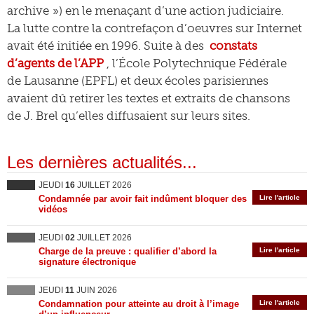
archive ») en le menaçant d’une action judiciaire.
La lutte contre la contrefaçon d’oeuvres sur Internet
avait été initiée en 1996. Suite à des
constats
d’agents de l’APP
, l’École Polytechnique Fédérale
de Lausanne (EPFL) et deux écoles parisiennes
avaient dû retirer les textes et extraits de chansons
de J. Brel qu’elles diffusaient sur leurs sites.
Les dernières actualités...
JEUDI
16
JUILLET 2026
Condamnée par avoir fait indûment bloquer des
Lire l'article
vidéos
JEUDI
02
JUILLET 2026
Charge de la preuve : qualifier d’abord la
Lire l'article
signature électronique
JEUDI
11
JUIN 2026
Condamnation pour atteinte au droit à l’image
Lire l'article