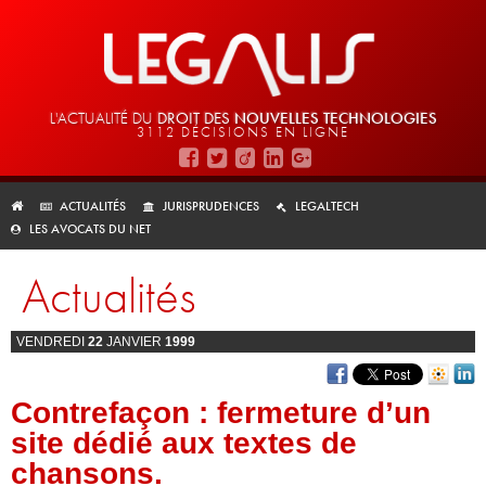
L'ACTUALITÉ DU
DROIT DES
NOUVELLES TECHNOLOGIES
3112 DÉCISIONS EN LIGNE
ACTUALITÉS
JURISPRUDENCES
LEGALTECH
LES AVOCATS DU NET
Actualités
VENDREDI
22
JANVIER
1999
Contrefaçon : fermeture d’un
site dédié aux textes de
chansons.