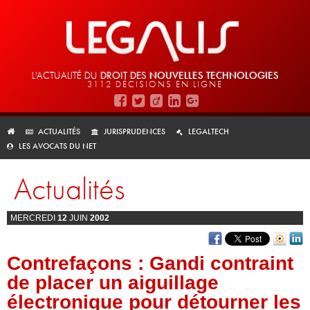
L'ACTUALITÉ DU
DROIT DES
NOUVELLES TECHNOLOGIES
3112 DÉCISIONS EN LIGNE
ACTUALITÉS
JURISPRUDENCES
LEGALTECH
LES AVOCATS DU NET
Actualités
MERCREDI
12
JUIN
2002
Contrefaçons : Gandi contraint
de placer un aiguillage
électronique pour détourner les