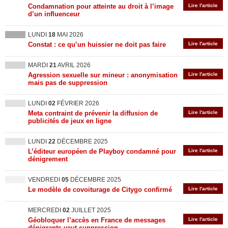
Condamnation pour atteinte au droit à l’image
Lire l'article
d’un influenceur
LUNDI
18
MAI 2026
Constat : ce qu’un huissier ne doit pas faire
Lire l'article
MARDI
21
AVRIL 2026
Agression sexuelle sur mineur : anonymisation
Lire l'article
mais pas de suppression
LUNDI
02
FÉVRIER 2026
Meta contraint de prévenir la diffusion de
Lire l'article
publicités de jeux en ligne
LUNDI
22
DÉCEMBRE 2025
L’éditeur européen de Playboy condamné pour
Lire l'article
dénigrement
VENDREDI
05
DÉCEMBRE 2025
Le modèle de covoiturage de Citygo confirmé
Lire l'article
MERCREDI
02
JUILLET 2025
Géobloquer l’accès en France de messages
Lire l'article
dénigrants vaut suppression