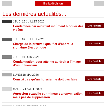
lire la décision
Les dernières actualités...
JEUDI
16
JUILLET 2026
Condamnée par avoir fait indûment bloquer des
Lire l'article
vidéos
JEUDI
02
JUILLET 2026
Charge de la preuve : qualifier d’abord la
Lire l'article
signature électronique
JEUDI
11
JUIN 2026
Condamnation pour atteinte au droit à l’image
Lire l'article
d’un influenceur
LUNDI
18
MAI 2026
Constat : ce qu’un huissier ne doit pas faire
Lire l'article
MARDI
21
AVRIL 2026
Agression sexuelle sur mineur : anonymisation
Lire l'article
mais pas de suppression