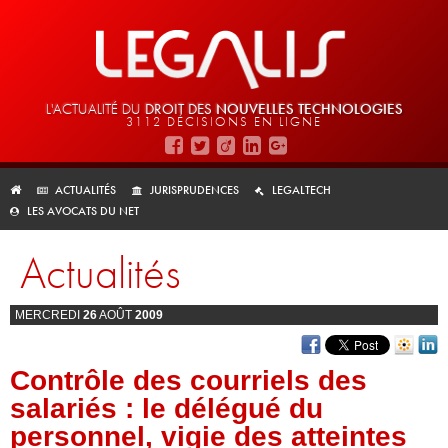
L'ACTUALITÉ DU
DROIT DES
NOUVELLES TECHNOLOGIES
3112 DÉCISIONS EN LIGNE
ACTUALITÉS
JURISPRUDENCES
LEGALTECH
LES AVOCATS DU NET
Actualités
MERCREDI
26
AOÛT
2009
Contrôle des courriels des
salariés : le délégué du
personnel, vigie des atteintes