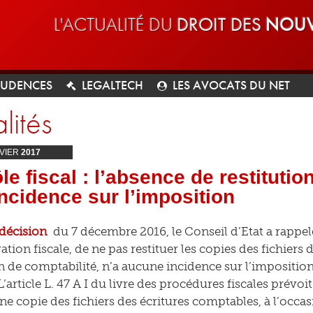
L'ACTUALITÉ DU
DROIT DES
NOUV
RUDENCES
LEGALTECH
LES AVOCATS DU NET
lités
VIER
2017
le fiscal : l’absence de restitutio
ncidence sur l’imposition
décision
du 7 décembre 2016, le Conseil d’Etat a rappelé
ation fiscale, de ne pas restituer les copies des fichiers d
on de comptabilité, n’a aucune incidence sur l’impositio
’article L. 47 A I du livre des procédures fiscales prévoi
ne copie des fichiers des écritures comptables, à l’occas