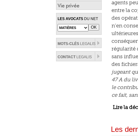
agents peu
Vie privée
entre la c
des opérat
LES AVOCATS
DU NET
n’en conse
ultérieure
conséquenc
MOTS-CLÉS
LEGALIS
régularité 
sans influ
CONTACT
LEGALIS
des fichier
jugeant qu
47 A du liv
le contribu
ce fait, sa
Lire la dé
Les dern