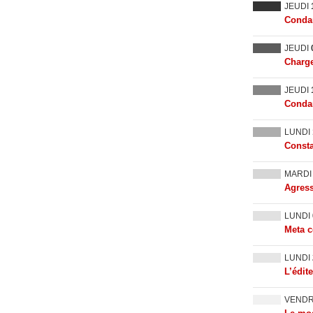
JEUDI
Condam
JEUDI
Charge
JEUDI
Condam
LUNDI
Consta
MARD
Agress
LUNDI
Meta c
LUNDI
L’édit
VEND