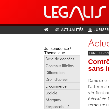
ACTUALITÉS
JURISP
Actua
Jurisprudence /
Thématique
LUNDI
16
JAN
Base de données
Contrô
Contenus illicites
sans i
Diffamation
Droit d'auteur
Dans une
E-commerce
l’administr
Logiciel
vérificati
découlée. L
Marques
remettre u
Responsabilité