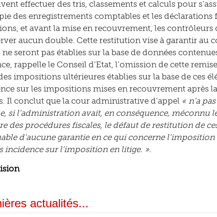
vent effectuer des tris, classements et calculs pour s’as
opie des enregistrements comptables et les déclarations f
ions, et avant la mise en recouvrement, les contrôleurs d
rver aucun double. Cette restitution vise à garantir au 
s ne seront pas établies sur la base de données contenues
e, rappelle le Conseil d’Etat, l’omission de cette remise
des impositions ultérieures établies sur la base de ces é
ence sur les impositions mises en recouvrement après la 
s. Il conclut que la cour administrative d’appel
« n’a pa
e, si l’administration avait, en conséquence, méconnu les 
re des procédures fiscales, le défaut de restitution de ce
able d’aucune garantie en ce qui concerne l’imposition qu’
ns incidence sur l’imposition en litige. ».
cision
ières actualités...