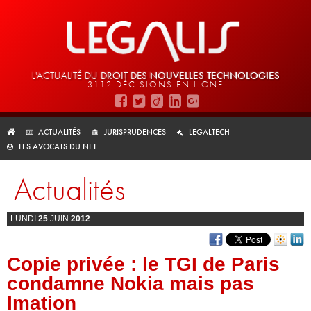
L'ACTUALITÉ DU
DROIT DES
NOUVELLES TECHNOLOGIES
3112 DÉCISIONS EN LIGNE
ACTUALITÉS
JURISPRUDENCES
LEGALTECH
LES AVOCATS DU NET
Actualités
LUNDI
25
JUIN
2012
Copie privée : le TGI de Paris
condamne Nokia mais pas
Imation