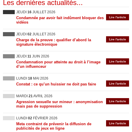
Les dernières actualités...
JEUDI
16
JUILLET 2026
Condamnée par avoir fait indûment bloquer des
Lire l'article
vidéos
JEUDI
02
JUILLET 2026
Charge de la preuve : qualifier d’abord la
Lire l'article
signature électronique
JEUDI
11
JUIN 2026
Condamnation pour atteinte au droit à l’image
Lire l'article
d’un influenceur
LUNDI
18
MAI 2026
Constat : ce qu’un huissier ne doit pas faire
Lire l'article
MARDI
21
AVRIL 2026
Agression sexuelle sur mineur : anonymisation
Lire l'article
mais pas de suppression
LUNDI
02
FÉVRIER 2026
Meta contraint de prévenir la diffusion de
Lire l'article
publicités de jeux en ligne