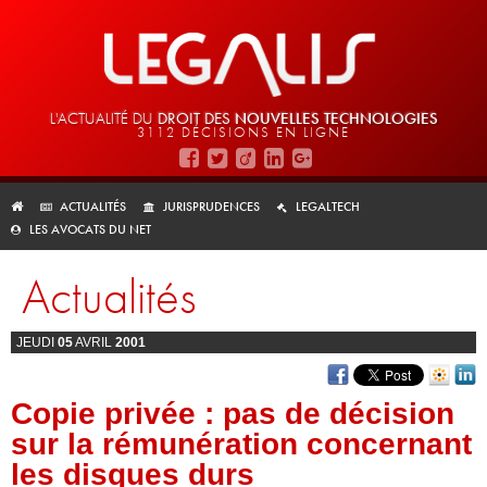
L'ACTUALITÉ DU
DROIT DES
NOUVELLES TECHNOLOGIES
3112 DÉCISIONS EN LIGNE
ACTUALITÉS
JURISPRUDENCES
LEGALTECH
LES AVOCATS DU NET
Actualités
JEUDI
05
AVRIL
2001
Copie privée : pas de décision
sur la rémunération concernant
les disques durs