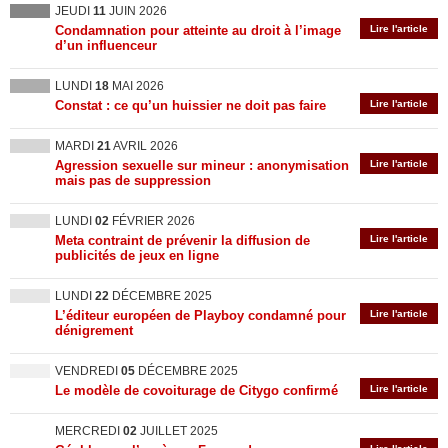
JEUDI
11
JUIN 2026
Condamnation pour atteinte au droit à l’image
Lire l'article
d’un influenceur
LUNDI
18
MAI 2026
Constat : ce qu’un huissier ne doit pas faire
Lire l'article
MARDI
21
AVRIL 2026
Agression sexuelle sur mineur : anonymisation
Lire l'article
mais pas de suppression
LUNDI
02
FÉVRIER 2026
Meta contraint de prévenir la diffusion de
Lire l'article
publicités de jeux en ligne
LUNDI
22
DÉCEMBRE 2025
L’éditeur européen de Playboy condamné pour
Lire l'article
dénigrement
VENDREDI
05
DÉCEMBRE 2025
Le modèle de covoiturage de Citygo confirmé
Lire l'article
MERCREDI
02
JUILLET 2025