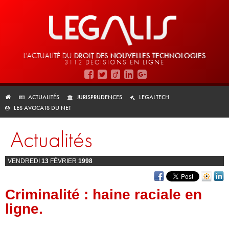
L'ACTUALITÉ DU
DROIT DES
NOUVELLES TECHNOLOGIES
3112 DÉCISIONS EN LIGNE
ACTUALITÉS
JURISPRUDENCES
LEGALTECH
LES AVOCATS DU NET
Actualités
VENDREDI
13
FÉVRIER
1998
Criminalité : haine raciale en
ligne.