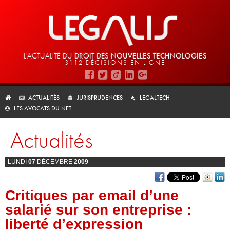
L'ACTUALITÉ DU
DROIT DES
NOUVELLES TECHNOLOGIES
3112 DÉCISIONS EN LIGNE
ACTUALITÉS
JURISPRUDENCES
LEGALTECH
LES AVOCATS DU NET
Actualités
LUNDI
07
DÉCEMBRE
2009
Critiques par email d’une
salarié sur son entreprise :
liberté d’expression