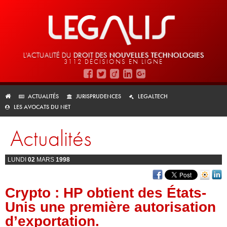
L'ACTUALITÉ DU
DROIT DES
NOUVELLES TECHNOLOGIES
3112 DÉCISIONS EN LIGNE
ACTUALITÉS
JURISPRUDENCES
LEGALTECH
LES AVOCATS DU NET
Actualités
LUNDI
02
MARS
1998
Crypto : HP obtient des États-
Unis une première autorisation
d’exportation.