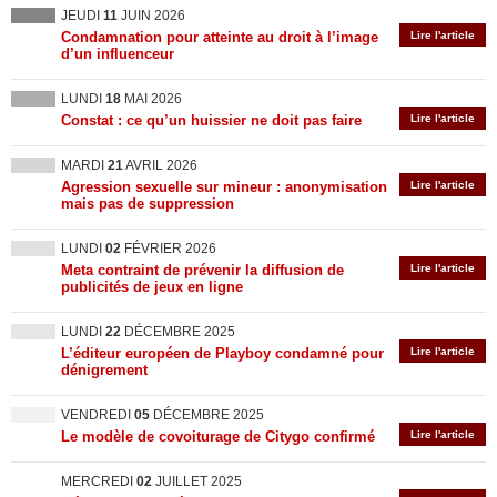
JEUDI
11
JUIN 2026
Condamnation pour atteinte au droit à l’image
Lire l'article
d’un influenceur
LUNDI
18
MAI 2026
Constat : ce qu’un huissier ne doit pas faire
Lire l'article
MARDI
21
AVRIL 2026
Agression sexuelle sur mineur : anonymisation
Lire l'article
mais pas de suppression
LUNDI
02
FÉVRIER 2026
Meta contraint de prévenir la diffusion de
Lire l'article
publicités de jeux en ligne
LUNDI
22
DÉCEMBRE 2025
L’éditeur européen de Playboy condamné pour
Lire l'article
dénigrement
VENDREDI
05
DÉCEMBRE 2025
Le modèle de covoiturage de Citygo confirmé
Lire l'article
MERCREDI
02
JUILLET 2025