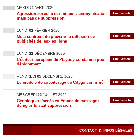
MARDI
21
AVRIL 2026
Agression sexuelle sur mineur : anonymisation
Lire l'article
mais pas de suppression
LUNDI
02
FÉVRIER 2026
Meta contraint de prévenir la diffusion de
Lire l'article
publicités de jeux en ligne
LUNDI
22
DÉCEMBRE 2025
L’éditeur européen de Playboy condamné pour
Lire l'article
dénigrement
VENDREDI
05
DÉCEMBRE 2025
Le modèle de covoiturage de Citygo confirmé
Lire l'article
MERCREDI
02
JUILLET 2025
Géobloquer l’accès en France de messages
Lire l'article
dénigrants vaut suppression
CONTACT
&
INFOS LÉGALES