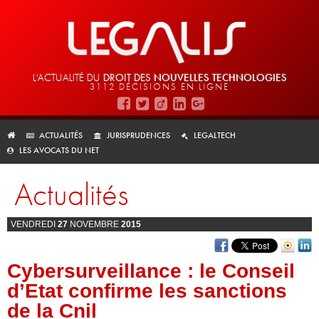
L'ACTUALITÉ DU
DROIT DES
NOUVELLES TECHNOLOGIES
3112 DÉCISIONS EN LIGNE
ACTUALITÉS
JURISPRUDENCES
LEGALTECH
LES AVOCATS DU NET
Actualités
VENDREDI
27
NOVEMBRE
2015
Cybersurveillance : le Conseil
d’Etat confirme les sanctions
de la Cnil