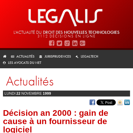
L'ACTUALITÉ DU
DROIT DES
NOUVELLES TECHNOLOGIES
3112 DÉCISIONS EN LIGNE
ACTUALITÉS
JURISPRUDENCES
LEGALTECH
LES AVOCATS DU NET
Actualités
LUNDI
22
NOVEMBRE
1999
Décision an 2000 : gain de
cause à un fournisseur de
logiciel