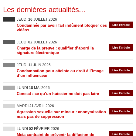
Les dernières actualités...
JEUDI
16
JUILLET 2026
Condamnée par avoir fait indûment bloquer des
Lire l'article
vidéos
JEUDI
02
JUILLET 2026
Charge de la preuve : qualifier d’abord la
Lire l'article
signature électronique
JEUDI
11
JUIN 2026
Condamnation pour atteinte au droit à l’image
Lire l'article
d’un influenceur
LUNDI
18
MAI 2026
Constat : ce qu’un huissier ne doit pas faire
Lire l'article
MARDI
21
AVRIL 2026
Agression sexuelle sur mineur : anonymisation
Lire l'article
mais pas de suppression
LUNDI
02
FÉVRIER 2026
Meta contraint de prévenir la diffusion de
Lire l'article