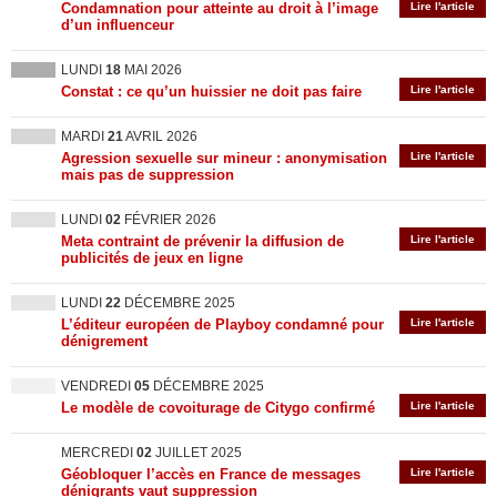
Condamnation pour atteinte au droit à l’image
Lire l'article
d’un influenceur
LUNDI
18
MAI 2026
Constat : ce qu’un huissier ne doit pas faire
Lire l'article
MARDI
21
AVRIL 2026
Agression sexuelle sur mineur : anonymisation
Lire l'article
mais pas de suppression
LUNDI
02
FÉVRIER 2026
Meta contraint de prévenir la diffusion de
Lire l'article
publicités de jeux en ligne
LUNDI
22
DÉCEMBRE 2025
L’éditeur européen de Playboy condamné pour
Lire l'article
dénigrement
VENDREDI
05
DÉCEMBRE 2025
Le modèle de covoiturage de Citygo confirmé
Lire l'article
MERCREDI
02
JUILLET 2025
Géobloquer l’accès en France de messages
Lire l'article
dénigrants vaut suppression