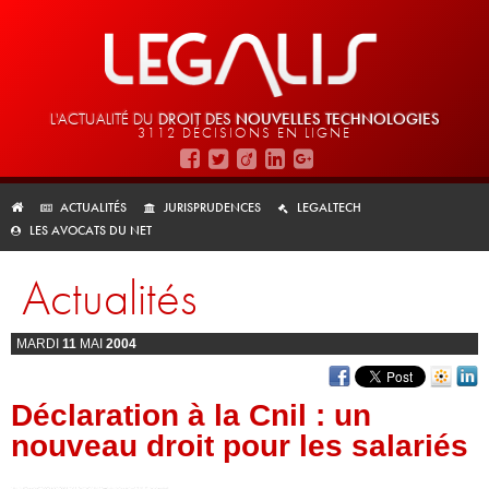
L'ACTUALITÉ DU
DROIT DES
NOUVELLES TECHNOLOGIES
3112 DÉCISIONS EN LIGNE
ACTUALITÉS
JURISPRUDENCES
LEGALTECH
LES AVOCATS DU NET
Actualités
MARDI
11
MAI
2004
Déclaration à la Cnil : un
nouveau droit pour les salariés