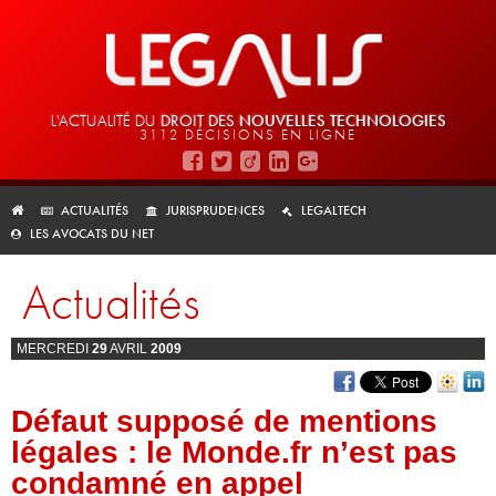
L'ACTUALITÉ DU
DROIT DES
NOUVELLES TECHNOLOGIES
3112 DÉCISIONS EN LIGNE
ACTUALITÉS
JURISPRUDENCES
LEGALTECH
LES AVOCATS DU NET
Actualités
MERCREDI
29
AVRIL
2009
Défaut supposé de mentions
légales : le Monde.fr n’est pas
condamné en appel