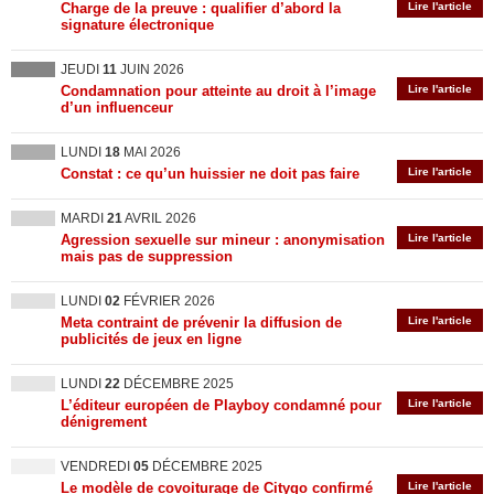
Charge de la preuve : qualifier d’abord la
Lire l'article
signature électronique
JEUDI
11
JUIN 2026
Condamnation pour atteinte au droit à l’image
Lire l'article
d’un influenceur
LUNDI
18
MAI 2026
Constat : ce qu’un huissier ne doit pas faire
Lire l'article
MARDI
21
AVRIL 2026
Agression sexuelle sur mineur : anonymisation
Lire l'article
mais pas de suppression
LUNDI
02
FÉVRIER 2026
Meta contraint de prévenir la diffusion de
Lire l'article
publicités de jeux en ligne
LUNDI
22
DÉCEMBRE 2025
L’éditeur européen de Playboy condamné pour
Lire l'article
dénigrement
VENDREDI
05
DÉCEMBRE 2025
Le modèle de covoiturage de Citygo confirmé
Lire l'article