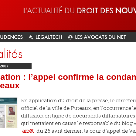
L'ACTUALITÉ DU
DROIT DES
NOUV
RUDENCES
LEGALTECH
LES AVOCATS DU NET
lités
2007
ation : l’appel confirme la cond
teaux
En application du droit de la presse, le directeu
officiel de la ville de Puteaux, en l’occurrence
diffusion en ligne de documents diffamatoires 
qui mettaient en cause le responsable du blo
arrêt
du 26 avril dernier, la cour d’appel de Ve