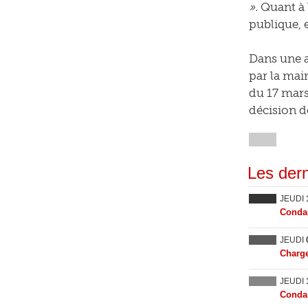
».
Quant à l
publique, e
Dans une a
par la mai
du 17 mars 
décision d
Les dern
JEUDI
Condam
JEUDI
Charge
JEUDI
Condam