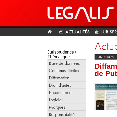
ACTUALITÉS
JURISP
Actua
Jurisprudence /
Thématique
LUNDI
14
MAI
Base de données
Diffam
Contenus illicites
de Pu
Diffamation
Droit d'auteur
E-commerce
Logiciel
Marques
Responsabilité