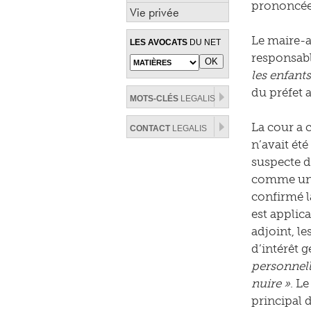
prononcée 
Vie privée
Le maire-ad
LES AVOCATS
DU NET
responsab
les enfants
du préfet a
MOTS-CLÉS
LEGALIS
La cour a 
CONTACT
LEGALIS
n’avait ét
suspecte d
comme un p
confirmé la
est applic
adjoint, l
d’intérêt 
personnell
nuire »
. L
principal d