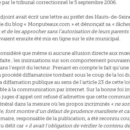
par le tribunal correctionnel le 5 septembre 2006.
joint avait écrit une lettre au préfet des Hauts-de-Seine 
le du blog « Monputeaux.com » et dénonçait sa
« fâche
 et de les approcher sans l’autorisation de leurs parents
vaient ensuite été mis en ligne sur le site municipal.
considéré que même si aucune allusion directe aux mœur
é faite , les insinuations sur son comportement pouvaie
ans l’esprit du lecteur. Prenant en compte le fait qu’une
rocédé diffamatoire tombant sous le coup de la loi du 2
 diffamation publique au sens de l’article 23 de cette loi
able à la communication par internet. Sur la bonne foi i
es juges d’appel ont refusé d’admettre que cette commun
général dans la mesure où les propos incriminés
« ne so
e, font montre d’un défaut de prudence manifeste et car
e maire, responsable de la publication, a été reconnu cou
u délit car
« il avait l’obligation de vérifier le contenu 