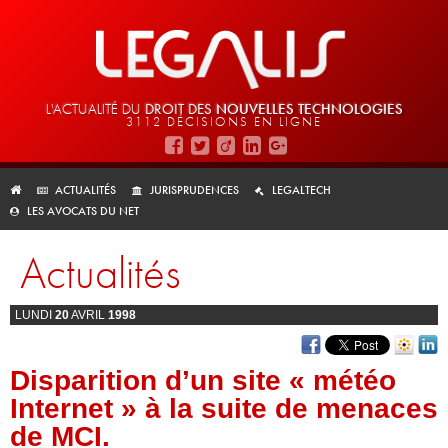
L'ACTUALITÉ DU
DROIT DES
NOUVELLES TECHNOLOGIES
3112 DÉCISIONS EN LIGNE
ACTUALITÉS
JURISPRUDENCES
LEGALTECH
LES AVOCATS DU NET
Actualités
LUNDI
20
AVRIL
1998
Disparition d’un site « météo
Internet » à la suite de menaces
de MCI.