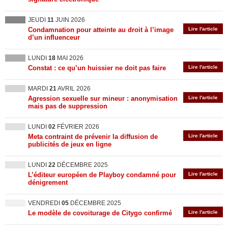
JEUDI
11
JUIN 2026
Condamnation pour atteinte au droit à l’image
Lire l'article
d’un influenceur
LUNDI
18
MAI 2026
Constat : ce qu’un huissier ne doit pas faire
Lire l'article
MARDI
21
AVRIL 2026
Agression sexuelle sur mineur : anonymisation
Lire l'article
mais pas de suppression
LUNDI
02
FÉVRIER 2026
Meta contraint de prévenir la diffusion de
Lire l'article
publicités de jeux en ligne
LUNDI
22
DÉCEMBRE 2025
L’éditeur européen de Playboy condamné pour
Lire l'article
dénigrement
VENDREDI
05
DÉCEMBRE 2025
Le modèle de covoiturage de Citygo confirmé
Lire l'article