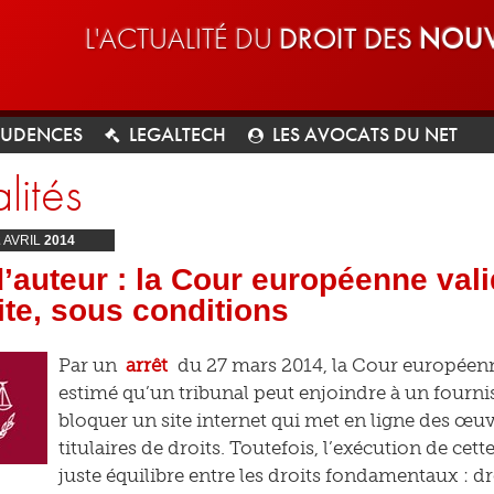
L'ACTUALITÉ DU
DROIT DES
NOUV
RUDENCES
LEGALTECH
LES AVOCATS DU NET
lités
2
AVRIL
2014
d’auteur : la Cour européenne val
ite, sous conditions
Par un
arrêt
du 27 mars 2014, la Cour européen
estimé qu’un tribunal peut enjoindre à un fournis
bloquer un site internet qui met en ligne des œu
titulaires de droits. Toutefois, l’exécution de cet
juste équilibre entre les droits fondamentaux : dro