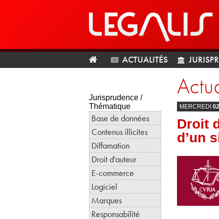
ACTUALITÉS
JURISP
Actua
Jurisprudence /
Thématique
MERCREDI
0
Base de données
Droit 
Contenus illicites
d’un s
Diffamation
Droit d'auteur
E-commerce
Logiciel
Marques
Responsabilité