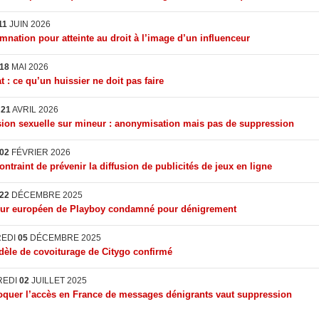
11
JUIN 2026
nation pour atteinte au droit à l’image d’un influenceur
18
MAI 2026
t : ce qu’un huissier ne doit pas faire
I
21
AVRIL 2026
ion sexuelle sur mineur : anonymisation mais pas de suppression
02
FÉVRIER 2026
ontraint de prévenir la diffusion de publicités de jeux en ligne
22
DÉCEMBRE 2025
eur européen de Playboy condamné pour dénigrement
REDI
05
DÉCEMBRE 2025
èle de covoiturage de Citygo confirmé
REDI
02
JUILLET 2025
quer l’accès en France de messages dénigrants vaut suppression