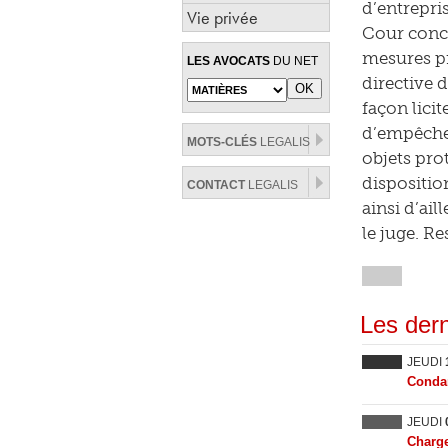
d’entrepris
Vie privée
Cour concl
mesures pr
LES AVOCATS
DU NET
directive d
façon lici
d’empêcher
MOTS-CLÉS
LEGALIS
objets pro
disposition
CONTACT
LEGALIS
ainsi d’ail
le juge. Re
Les dern
JEUDI
Condam
JEUDI
Charge