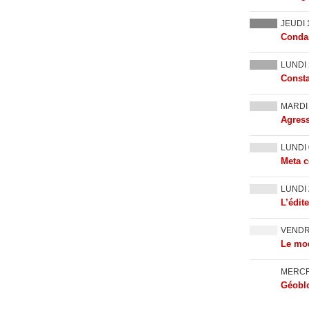
JEUDI
Condam
LUNDI
Consta
MARD
Agress
LUNDI
Meta c
LUNDI
L’édit
VEND
Le mod
MERC
Géoblo