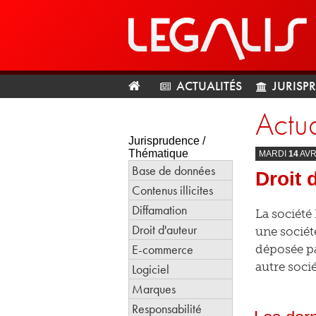
ACTUALITÉS
JURISP
Actua
Jurisprudence /
Thématique
MARDI
14
AVR
Base de données
Droit 
Contenus illicites
Diffamation
La société
Droit d'auteur
une société
E-commerce
déposée pa
autre soci
Logiciel
Marques
Responsabilité