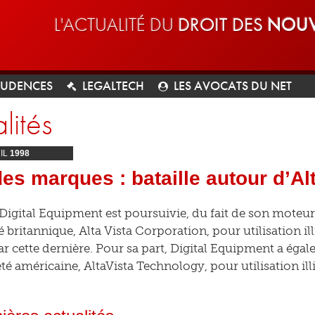
L'ACTUALITÉ DU
DROIT DES
NOUV
RUDENCES
LEGALTECH
LES AVOCATS DU NET
lités
IL
1998
des marques : bataille autour d’Alt
 Digital Equipment est poursuivie, du fait de son moteur
 britannique, Alta Vista Corporation, pour utilisation ill
r cette dernière. Pour sa part, Digital Equipment a éga
été américaine, AltaVista Technology, pour utilisation i