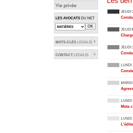
Les dern
Vie privée
JEUDI
Condam
LES AVOCATS
DU NET
JEUDI
Charge
MOTS-CLÉS
LEGALIS
JEUDI
Condam
CONTACT
LEGALIS
LUNDI
Consta
MARD
Agress
LUNDI
Meta c
LUNDI
L’édit