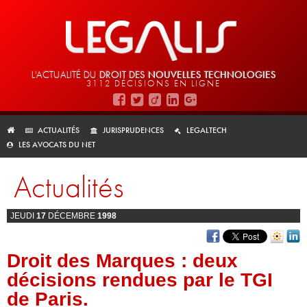
L'ACTUALITÉ DU
DROIT DES
NOUVELLES TECHNOLOGIES
3112 DÉCISIONS EN LIGNE
ACTUALITÉS
JURISPRUDENCES
LEGALTECH
LES AVOCATS DU NET
Actualités
JEUDI
17
DÉCEMBRE
1998
Droit des Marques : deux
décisions rendues par le TGI
de Paris.