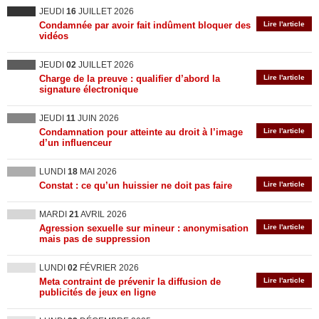
JEUDI
16
JUILLET 2026
Condamnée par avoir fait indûment bloquer des
Lire l'article
vidéos
JEUDI
02
JUILLET 2026
Charge de la preuve : qualifier d’abord la
Lire l'article
signature électronique
JEUDI
11
JUIN 2026
Condamnation pour atteinte au droit à l’image
Lire l'article
d’un influenceur
LUNDI
18
MAI 2026
Constat : ce qu’un huissier ne doit pas faire
Lire l'article
MARDI
21
AVRIL 2026
Agression sexuelle sur mineur : anonymisation
Lire l'article
mais pas de suppression
LUNDI
02
FÉVRIER 2026
Meta contraint de prévenir la diffusion de
Lire l'article
publicités de jeux en ligne