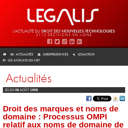
L'ACTUALITÉ DU
DROIT DES
NOUVELLES TECHNOLOGIES
3112 DÉCISIONS EN LIGNE
ACTUALITÉS
JURISPRUDENCES
LEGALTECH
LES AVOCATS DU NET
Actualités
JEUDI
06
AOÛT
1998
Droit des marques et noms de
domaine : Processus OMPI
relatif aux noms de domaine de