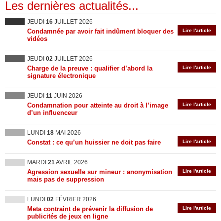
Les dernières actualités...
JEUDI
16
JUILLET 2026
Condamnée par avoir fait indûment bloquer des
Lire l'article
vidéos
JEUDI
02
JUILLET 2026
Charge de la preuve : qualifier d’abord la
Lire l'article
signature électronique
JEUDI
11
JUIN 2026
Condamnation pour atteinte au droit à l’image
Lire l'article
d’un influenceur
LUNDI
18
MAI 2026
Constat : ce qu’un huissier ne doit pas faire
Lire l'article
MARDI
21
AVRIL 2026
Agression sexuelle sur mineur : anonymisation
Lire l'article
mais pas de suppression
LUNDI
02
FÉVRIER 2026
Meta contraint de prévenir la diffusion de
Lire l'article
publicités de jeux en ligne