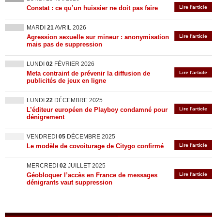
Constat : ce qu’un huissier ne doit pas faire
Lire l'article
MARDI
21
AVRIL 2026
Agression sexuelle sur mineur : anonymisation
Lire l'article
mais pas de suppression
LUNDI
02
FÉVRIER 2026
Meta contraint de prévenir la diffusion de
Lire l'article
publicités de jeux en ligne
LUNDI
22
DÉCEMBRE 2025
L’éditeur européen de Playboy condamné pour
Lire l'article
dénigrement
VENDREDI
05
DÉCEMBRE 2025
Le modèle de covoiturage de Citygo confirmé
Lire l'article
MERCREDI
02
JUILLET 2025
Géobloquer l’accès en France de messages
Lire l'article
dénigrants vaut suppression