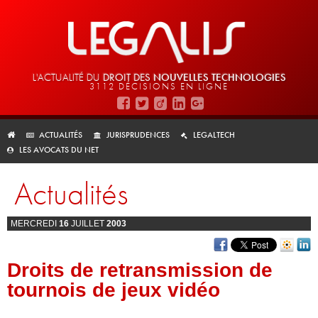
L'ACTUALITÉ DU
DROIT DES
NOUVELLES TECHNOLOGIES
3112 DÉCISIONS EN LIGNE
ACTUALITÉS
JURISPRUDENCES
LEGALTECH
LES AVOCATS DU NET
Actualités
MERCREDI
16
JUILLET
2003
Droits de retransmission de
tournois de jeux vidéo