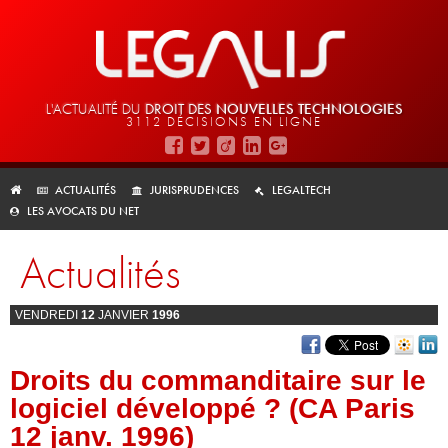
L'ACTUALITÉ DU
DROIT DES
NOUVELLES TECHNOLOGIES
3112 DÉCISIONS EN LIGNE
ACTUALITÉS
JURISPRUDENCES
LEGALTECH
LES AVOCATS DU NET
Actualités
VENDREDI
12
JANVIER
1996
Droits du commanditaire sur le
logiciel développé ? (CA Paris
12 janv. 1996)