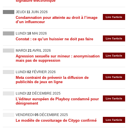
signature électronique
JEUDI
11
JUIN 2026
Condamnation pour atteinte au droit à l’image
Lire l'article
d’un influenceur
LUNDI
18
MAI 2026
Constat : ce qu’un huissier ne doit pas faire
Lire l'article
MARDI
21
AVRIL 2026
Agression sexuelle sur mineur : anonymisation
Lire l'article
mais pas de suppression
LUNDI
02
FÉVRIER 2026
Meta contraint de prévenir la diffusion de
Lire l'article
publicités de jeux en ligne
LUNDI
22
DÉCEMBRE 2025
L’éditeur européen de Playboy condamné pour
Lire l'article
dénigrement
VENDREDI
05
DÉCEMBRE 2025
Le modèle de covoiturage de Citygo confirmé
Lire l'article