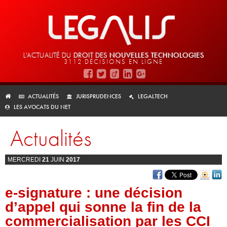
L'ACTUALITÉ DU
DROIT DES
NOUVELLES TECHNOLOGIES
3112 DÉCISIONS EN LIGNE
ACTUALITÉS
JURISPRUDENCES
LEGALTECH
LES AVOCATS DU NET
Actualités
MERCREDI
21
JUIN
2017
e-signature : une décision
d’appel qui sonne la fin de la
commercialisation par les CCI