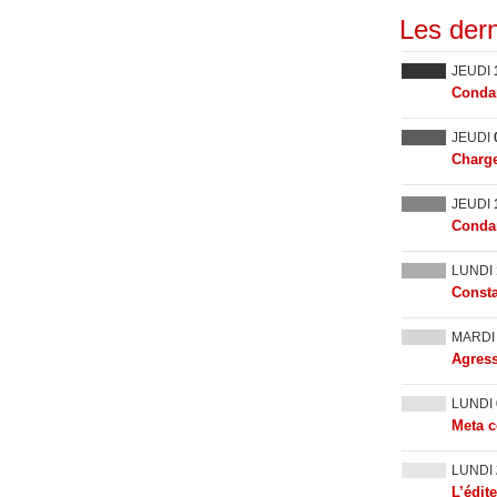
Les dern
JEUDI
Condam
JEUDI
Charge
JEUDI
Condam
LUNDI
Consta
MARD
Agress
LUNDI
Meta c
LUNDI
L’édit