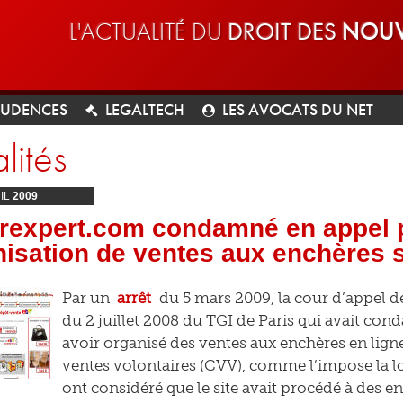
L'ACTUALITÉ DU
DROIT DES
NOUV
RUDENCES
LEGALTECH
LES AVOCATS DU NET
lités
IL
2009
rexpert.com condamné en appel 
nisation de ventes aux enchères
Par un
arrêt
du 5 mars 2009, la cour d’appel d
du 2 juillet 2008 du TGI de Paris qui avait c
avoir organisé des ventes aux enchères en lign
ventes volontaires (CVV), comme l’impose la loi
ont considéré que le site avait procédé à des e