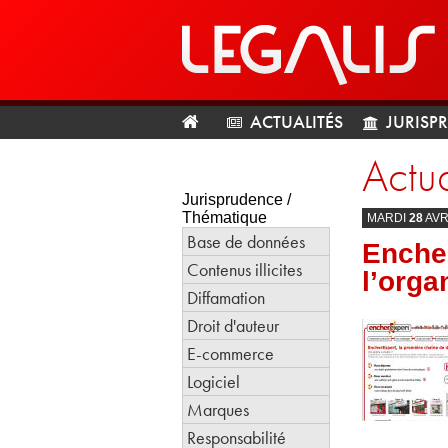
ACTUALITÉS
JURISP
Actua
Jurisprudence /
Thématique
MARDI
28
AVR
Base de données
Enche
Contenus illicites
l’orga
Diffamation
Droit d'auteur
E-commerce
Logiciel
Marques
Responsabilité