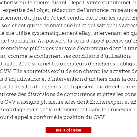
enchérisseur le mieux-disant. Dépôt-vente sur internet, i
 : expertise de l’objet, rédaction de l’annonce, mise aux
aissement du prix de l’objet vendu, etc. Pour les juges, 
on client qui ne connaît que lui et qui sait qu’il s’adres
e site utilise systématiquement eBay, intervenant en qual
e de l’opération. Au passage, la cour d’appel précise qu’e
ux enchères publiques par voie électronique dont la tran
ur, comme le confirment ses conditions d’utilisation.
10 juillet 2000 soumet les opérateurs d’enchères publiq
CVV. Elle a toutefois exclu de son champ les activités de 
as d’adjudication et d’intervention d’un tiers dans la con
orité de sites d’enchères ne disposent pas de cet agréme
qui crée des distorsions de concurrence et prive les co
 le CVV a assigné plusieurs sites dont Encherexpert et eB
de courtage mais qu’ils interviennent dans le processus d
e cour d’appel a confirmé la position du CVV.
lire la décision