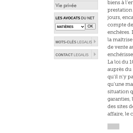
biens à l’
Vie privée
prestation
jours, enc
LES AVOCATS
DU NET
compte de s
enchères. L
la maîtris
MOTS-CLÉS
LEGALIS
de vente a
enchérisse
CONTACT
LEGALIS
La loi du 
auprès du 
qu’il n’y p
qu’une maj
situation 
garanties,
des sites 
affaire, l