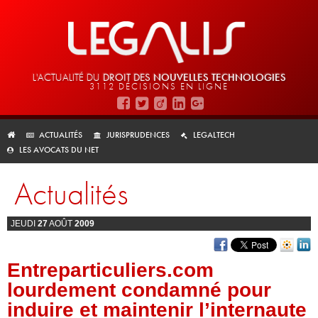
L'ACTUALITÉ DU
DROIT DES
NOUVELLES TECHNOLOGIES
3112 DÉCISIONS EN LIGNE
ACTUALITÉS
JURISPRUDENCES
LEGALTECH
LES AVOCATS DU NET
Actualités
JEUDI
27
AOÛT
2009
Entreparticuliers.com
lourdement condamné pour
induire et maintenir l’internaute