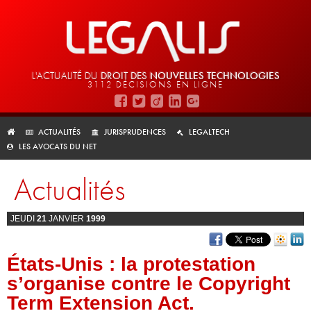
L'ACTUALITÉ DU
DROIT DES
NOUVELLES TECHNOLOGIES
3112 DÉCISIONS EN LIGNE
ACTUALITÉS
JURISPRUDENCES
LEGALTECH
LES AVOCATS DU NET
Actualités
JEUDI
21
JANVIER
1999
États-Unis : la protestation
s’organise contre le Copyright
Term Extension Act.