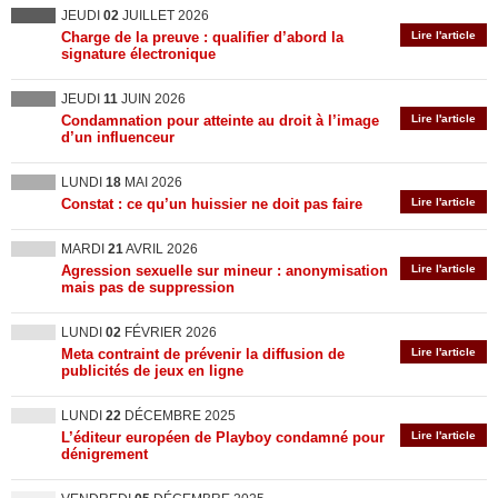
JEUDI
02
JUILLET 2026
Charge de la preuve : qualifier d’abord la
Lire l'article
signature électronique
JEUDI
11
JUIN 2026
Condamnation pour atteinte au droit à l’image
Lire l'article
d’un influenceur
LUNDI
18
MAI 2026
Constat : ce qu’un huissier ne doit pas faire
Lire l'article
MARDI
21
AVRIL 2026
Agression sexuelle sur mineur : anonymisation
Lire l'article
mais pas de suppression
LUNDI
02
FÉVRIER 2026
Meta contraint de prévenir la diffusion de
Lire l'article
publicités de jeux en ligne
LUNDI
22
DÉCEMBRE 2025
L’éditeur européen de Playboy condamné pour
Lire l'article
dénigrement