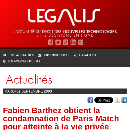
L'ACTUALITÉ DU
DROIT DES
NOUVELLES TECHNOLOGIES
3112 DÉCISIONS EN LIGNE
ACTUALITÉS
JURISPRUDENCES
LEGALTECH
LES AVOCATS DU NET
Actualités
MARDI
02
SEPTEMBRE
2003
Fabien Barthez obtient la
condamnation de Paris Match
pour atteinte à la vie privée