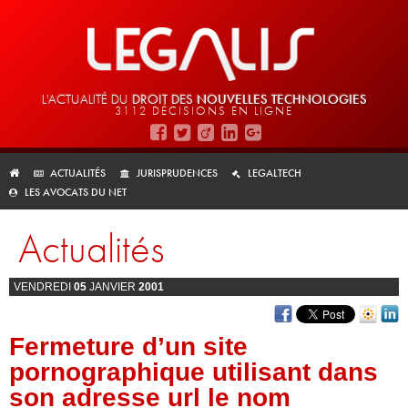
L'ACTUALITÉ DU
DROIT DES
NOUVELLES TECHNOLOGIES
3112 DÉCISIONS EN LIGNE
ACTUALITÉS
JURISPRUDENCES
LEGALTECH
LES AVOCATS DU NET
Actualités
VENDREDI
05
JANVIER
2001
Fermeture d’un site
pornographique utilisant dans
son adresse url le nom