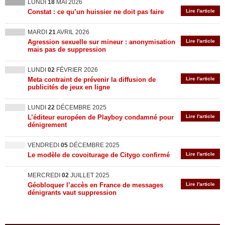
LUNDI
18
MAI 2026
Constat : ce qu’un huissier ne doit pas faire
Lire l'article
MARDI
21
AVRIL 2026
Agression sexuelle sur mineur : anonymisation
Lire l'article
mais pas de suppression
LUNDI
02
FÉVRIER 2026
Meta contraint de prévenir la diffusion de
Lire l'article
publicités de jeux en ligne
LUNDI
22
DÉCEMBRE 2025
L’éditeur européen de Playboy condamné pour
Lire l'article
dénigrement
VENDREDI
05
DÉCEMBRE 2025
Le modèle de covoiturage de Citygo confirmé
Lire l'article
MERCREDI
02
JUILLET 2025
Géobloquer l’accès en France de messages
Lire l'article
dénigrants vaut suppression