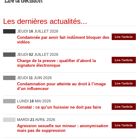
Lire la décision
Les dernières actualités...
JEUDI
16
JUILLET 2026
Condamnée par avoir fait indûment bloquer des
Lire l'article
vidéos
JEUDI
02
JUILLET 2026
Charge de la preuve : qualifier d’abord la
Lire l'article
signature électronique
JEUDI
11
JUIN 2026
Condamnation pour atteinte au droit à l’image
Lire l'article
d’un influenceur
LUNDI
18
MAI 2026
Constat : ce qu’un huissier ne doit pas faire
Lire l'article
MARDI
21
AVRIL 2026
Agression sexuelle sur mineur : anonymisation
Lire l'article
mais pas de suppression