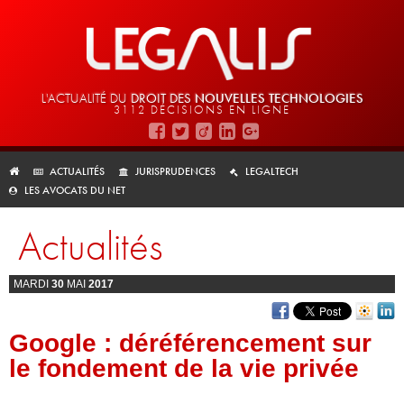
L'ACTUALITÉ DU
DROIT DES
NOUVELLES TECHNOLOGIES
3112 DÉCISIONS EN LIGNE
ACTUALITÉS
JURISPRUDENCES
LEGALTECH
LES AVOCATS DU NET
Actualités
MARDI
30
MAI
2017
Google : déréférencement sur
le fondement de la vie privée