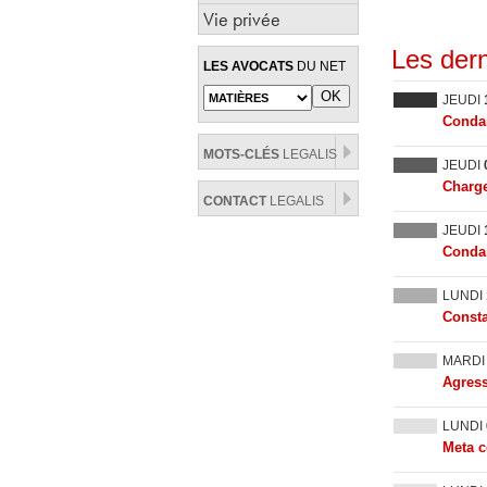
Vie privée
Les dern
LES AVOCATS
DU NET
JEUDI
Condam
MOTS-CLÉS
LEGALIS
JEUDI
Charge
CONTACT
LEGALIS
JEUDI
Condam
LUNDI
Consta
MARD
Agress
LUNDI
Meta c