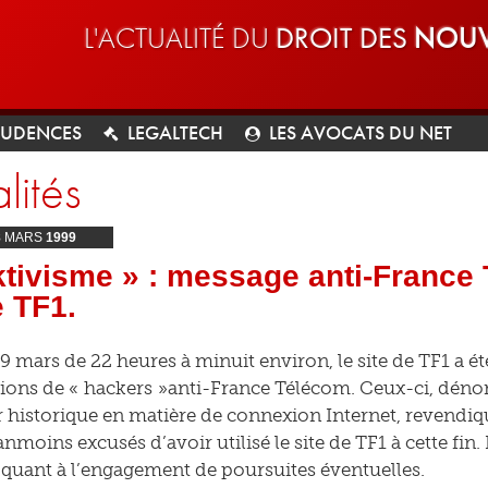
L'ACTUALITÉ DU
DROIT DES
NOUV
RUDENCES
LEGALTECH
LES AVOCATS DU NET
lités
8
MARS
1999
tivisme » : message anti-France 
e TF1.
9 mars de 22 heures à minuit environ, le site de TF1 a ét
ions de « hackers »anti-France Télécom. Ceux-ci, dénonç
r historique en matière de connexion Internet, revendique
nmoins excusés d’avoir utilisé le site de TF1 à cette fin. 
 quant à l’engagement de poursuites éventuelles.