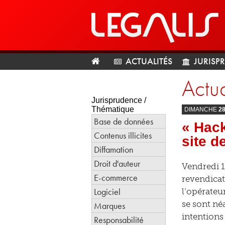
ACTUALITÉS
JURISP
Actua
Jurisprudence /
Thématique
DIMANCHE
2
Base de données
« Hack
Contenus illicites
site d
Diffamation
Droit d'auteur
Vendredi 1
E-commerce
revendicat
Logiciel
l’opérateu
se sont néa
Marques
intentions
Responsabilité