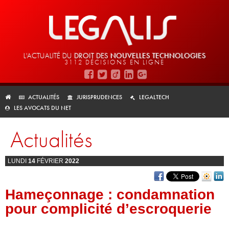
L'ACTUALITÉ DU
DROIT DES
NOUVELLES TECHNOLOGIES
3112 DÉCISIONS EN LIGNE
ACTUALITÉS
JURISPRUDENCES
LEGALTECH
LES AVOCATS DU NET
Actualités
LUNDI
14
FÉVRIER
2022
Hameçonnage : condamnation
pour complicité d’escroquerie