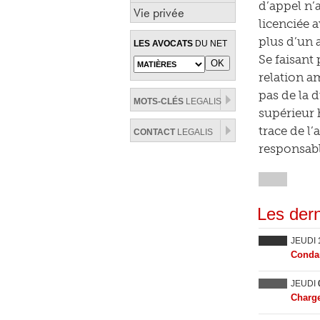
d’appel n’
Vie privée
licenciée 
plus d’un 
LES AVOCATS
DU NET
Se faisant
relation 
pas de la 
MOTS-CLÉS
LEGALIS
supérieur 
trace de l
CONTACT
LEGALIS
responsabl
Les dern
JEUDI
Condam
JEUDI
Charge