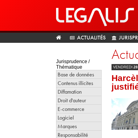
ACTUALITÉS
JURISP
Actua
Jurisprudence /
Thématique
VENDREDI
28
Base de données
Harcèl
Contenus illicites
justifi
Diffamation
Droit d'auteur
E-commerce
Logiciel
Marques
Responsabilité