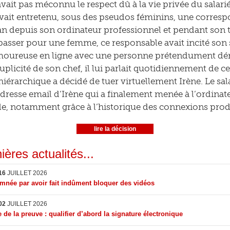
avait pas méconnu le respect dû à la vie privée du salari
avait entretenu, sous des pseudos féminins, une corre
an depuis son ordinateur professionnel et pendant son t
 passer pour une femme, ce responsable avait incité son
amoureuse en ligne avec une personne prétendument dé
duplicité de son chef, il lui parlait quotidiennement de 
hiérarchique a décidé de tuer virtuellement Irène. Le sal
’adresse email d’Irène qui a finalement menée à l’ordina
e, notamment grâce à l’historique des connexions prod
lire la décision
ières actualités...
16
JUILLET 2026
née par avoir fait indûment bloquer des vidéos
02
JUILLET 2026
 de la preuve : qualifier d’abord la signature électronique