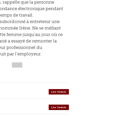
é, rappelle que la personne
spondance électronique pendant
emps de travail.
 subordonné à entretenir une
nommée Irène. Ne se méfiant
cette femme jusqu’au jour où ce
arié a essayé de remonter la
teur professionnel du
uit par l’employeur.
Lire l'article
Lire l'article