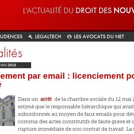
L'ACTUALITÉ DU
DROIT DES
NOUV
RUDENCES
LEGALTECH
LES AVOCATS DU NET
lités
MAI
2010
ement par email : licenciement p
é
Dans un
arrêt
de la chambre sociale du 12 mai 2
estimé que le responsable hiérarchique qui avai
subordonnés au moyen de faux emails pour déve
commis des actes constitutifs de faute grave et d
rupture immédiate de son contrat de travail. La 