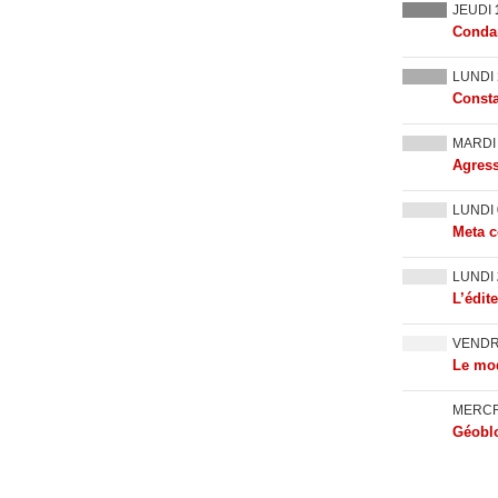
JEUDI
Condam
LUNDI
Consta
MARD
Agress
LUNDI
Meta c
LUNDI
L’édit
VEND
Le mod
MERC
Géoblo