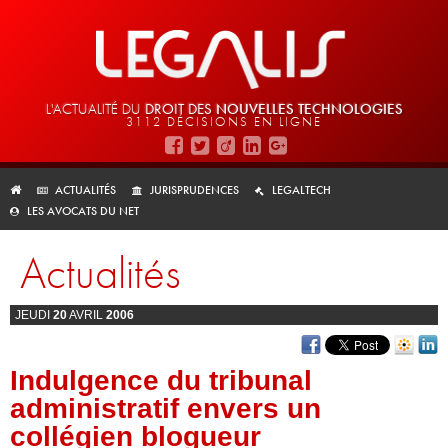
L'ACTUALITÉ DU
DROIT DES
NOUVELLES TECHNOLOGIES
3112 DÉCISIONS EN LIGNE
ACTUALITÉS
JURISPRUDENCES
LEGALTECH
LES AVOCATS DU NET
Actualités
JEUDI
20
AVRIL
2006
Indulgence du tribunal
administratif envers un
collégien blogueur