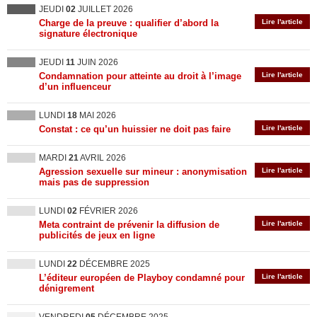
JEUDI
02
JUILLET 2026
Charge de la preuve : qualifier d’abord la
Lire l'article
signature électronique
JEUDI
11
JUIN 2026
Condamnation pour atteinte au droit à l’image
Lire l'article
d’un influenceur
LUNDI
18
MAI 2026
Constat : ce qu’un huissier ne doit pas faire
Lire l'article
MARDI
21
AVRIL 2026
Agression sexuelle sur mineur : anonymisation
Lire l'article
mais pas de suppression
LUNDI
02
FÉVRIER 2026
Meta contraint de prévenir la diffusion de
Lire l'article
publicités de jeux en ligne
LUNDI
22
DÉCEMBRE 2025
L’éditeur européen de Playboy condamné pour
Lire l'article
dénigrement