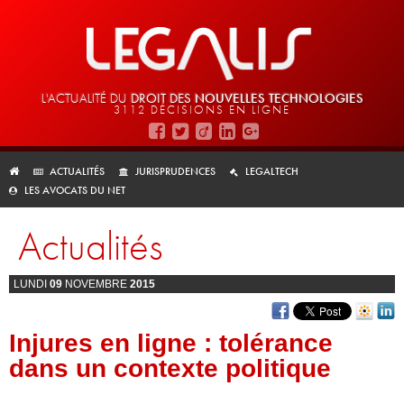
L'ACTUALITÉ DU
DROIT DES
NOUVELLES TECHNOLOGIES
3112 DÉCISIONS EN LIGNE
ACTUALITÉS
JURISPRUDENCES
LEGALTECH
LES AVOCATS DU NET
Actualités
LUNDI
09
NOVEMBRE
2015
Injures en ligne : tolérance
dans un contexte politique