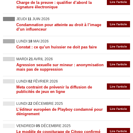
Charge de la preuve : qualifier d’abord la
Lire l'article
signature électronique
JEUDI
11
JUIN 2026
Condamnation pour atteinte au droit à l’image
Lire l'article
d’un influenceur
LUNDI
18
MAI 2026
Constat : ce qu’un huissier ne doit pas faire
Lire l'article
MARDI
21
AVRIL 2026
Agression sexuelle sur mineur : anonymisation
Lire l'article
mais pas de suppression
LUNDI
02
FÉVRIER 2026
Meta contraint de prévenir la diffusion de
Lire l'article
publicités de jeux en ligne
LUNDI
22
DÉCEMBRE 2025
L’éditeur européen de Playboy condamné pour
Lire l'article
dénigrement
VENDREDI
05
DÉCEMBRE 2025
Le modèle de covoiturage de Citygo confirmé
Lire l'article