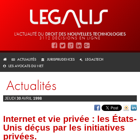
L'ACTUALITÉ DU
DROIT DES
NOUVELLES TECHNOLOGIES
3112 DÉCISIONS EN LIGNE
ACTUALITÉS
JURISPRUDENCES
LEGALTECH
LES AVOCATS DU NET
Actualités
JEUDI
30
AVRIL
1998
Internet et vie privée : les États-
Unis déçus par les initiatives
privées.