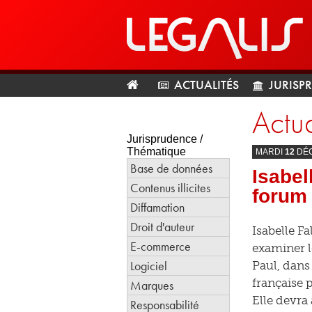
ACTUALITÉS
JURISP
Actua
Jurisprudence /
Thématique
MARDI
12
DÉ
Base de données
Isabel
Contenus illicites
forum 
Diffamation
Droit d'auteur
Isabelle F
E-commerce
examiner l
Logiciel
Paul, dans 
française 
Marques
Elle devra
Responsabilité