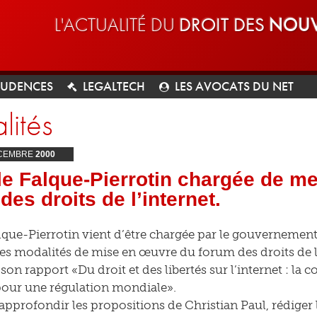
L'ACTUALITÉ DU
DROIT DES
NOUV
RUDENCES
LEGALTECH
LES AVOCATS DU NET
lités
CEMBRE
2000
le Falque-Pierrotin chargée de me
des droits de l’internet.
alque-Pierrotin vient d’être chargée par le gouvernemen
es modalités de mise en œuvre du forum des droits de l
son rapport «Du droit et des libertés sur l’internet : la 
pour une régulation mondiale».
 approfondir les propositions de Christian Paul, rédiger 