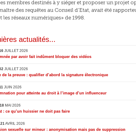
les membres destinés à y siéger et proposer un projet op
 maître des requêtes au Conseil d’Etat, avait été rapport
et les réseaux numériques» de 1998.
ières actualités...
16
JUILLET 2026
née par avoir fait indûment bloquer des vidéos
02
JUILLET 2026
 de la preuve : qualifier d’abord la signature électronique
11
JUIN 2026
nation pour atteinte au droit à l’image d’un influenceur
18
MAI 2026
t : ce qu’un huissier ne doit pas faire
I
21
AVRIL 2026
ion sexuelle sur mineur : anonymisation mais pas de suppression