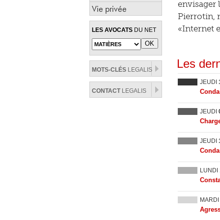
envisager 
Vie privée
Pierrotin,
«Internet 
LES AVOCATS
DU NET
Les dern
MOTS-CLÉS
LEGALIS
JEUDI
CONTACT
LEGALIS
Condam
JEUDI
Charge
JEUDI
Condam
LUNDI
Consta
MARD
Agress