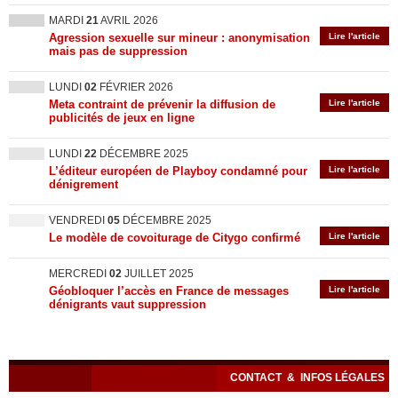
MARDI
21
AVRIL 2026
Agression sexuelle sur mineur : anonymisation
Lire l'article
mais pas de suppression
LUNDI
02
FÉVRIER 2026
Meta contraint de prévenir la diffusion de
Lire l'article
publicités de jeux en ligne
LUNDI
22
DÉCEMBRE 2025
L’éditeur européen de Playboy condamné pour
Lire l'article
dénigrement
VENDREDI
05
DÉCEMBRE 2025
Le modèle de covoiturage de Citygo confirmé
Lire l'article
MERCREDI
02
JUILLET 2025
Géobloquer l’accès en France de messages
Lire l'article
dénigrants vaut suppression
CONTACT
&
INFOS LÉGALES