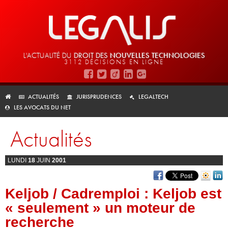
L'ACTUALITÉ DU
DROIT DES
NOUVELLES TECHNOLOGIES
3112 DÉCISIONS EN LIGNE
ACTUALITÉS
JURISPRUDENCES
LEGALTECH
LES AVOCATS DU NET
Actualités
LUNDI
18
JUIN
2001
Keljob / Cadremploi : Keljob est
« seulement » un moteur de
recherche