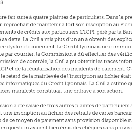
8.
e fait suite à quatre plaintes de particuliers. Dans la p
ui reprochait de maintenir à tort son inscription au Fich
ents de crédits aux particuliers (FICP), géré par la Banq
a dette. La Cnil a mis plus d’un an à obtenir des explica
e ce dysfonctionnement. Le Crédit lyonnais ne commun
te par courrier, la Commission a dû effectuer des vérifica
ission de contrôle, la Cnil a pu obtenir les traces infor
ICP et de la régularisation des incidents de paiement. C’e
le retard de la mainlevée de l’inscription au fichier éta
es informatiques du Crédit Lyonnais. La Cnil a estimé q
ions manifeste constituait une entrave à son action.
ion a été saisie de trois autres plaintes de particuliers
une inscription au fichier des retraits de cartes bancaire
ns de ce moyen de paiement sans provision disponible sur 
en question avaient bien émis des chèques sans provisio