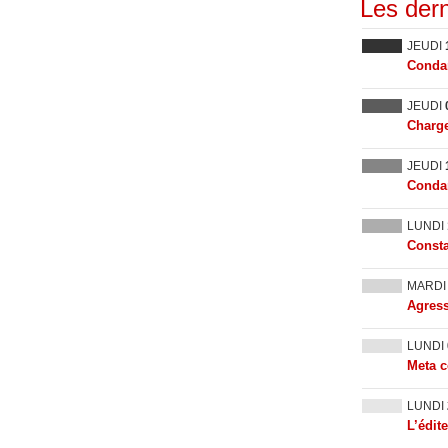
Les dern
JEUDI
Condam
JEUDI
Charge
JEUDI
Condam
LUNDI
Consta
MARD
Agress
LUNDI
Meta c
LUNDI
L’édit