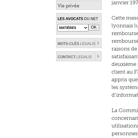
janvier 197
Vie privée
Cette mesur
LES AVOCATS
DU NET
lyonnais l
remboursem
remboursé s
MOTS-CLÉS
LEGALIS
raisons d
satisfaisan
CONTACT
LEGALIS
deuxième m
client au F
appris que 
les systèm
d’informat
La Commiss
concernant 
utilisatio
personnes 