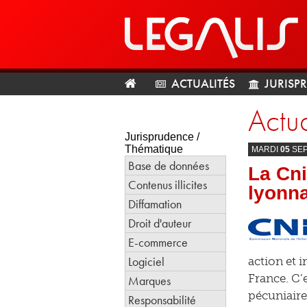
ACTUALITÉS
JURISP
Actua
Jurisprudence /
Thématique
MARDI
05
SE
Base de données
La Cni
Contenus illicites
lyonn
Diffamation
Droit d'auteur
E-commerce
Logiciel
action et i
France. C’
Marques
pécuniaires
Responsabilité