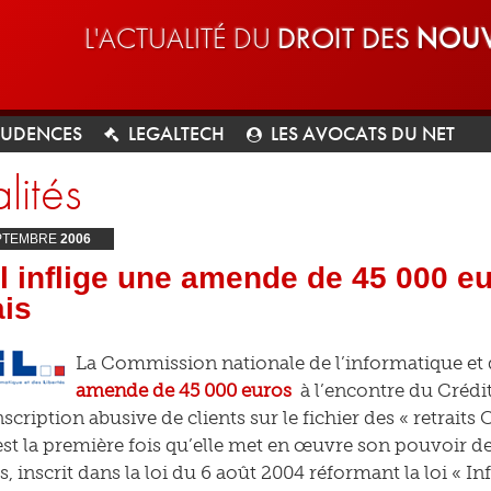
L'ACTUALITÉ DU
DROIT DES
NOUV
RUDENCES
LEGALTECH
LES AVOCATS DU NET
lités
PTEMBRE
2006
l inflige une amende de 45 000 eu
ais
La Commission nationale de l’informatique et de
amende de 45 000 euros
à l’encontre du Crédi
nscription abusive de clients sur le fichier des « retraits
est la première fois qu’elle met en œuvre son pouvoir 
, inscrit dans la loi du 6 août 2004 réformant la loi « In