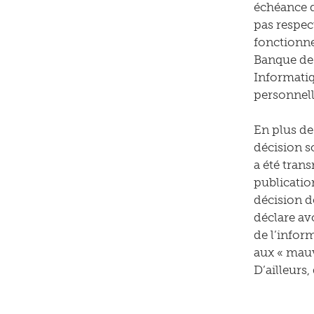
échéance de
pas respec
fonctionnem
Banque de F
Informatiq
personnell
En plus de
décision s
a été trans
publication
décision d
déclare av
de l’infor
aux « mauva
D’ailleurs