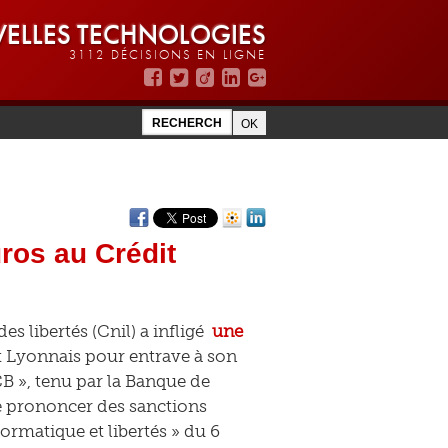
ELLES TECHNOLOGIES
3112 DÉCISIONS EN LIGNE
ros au Crédit
s libertés (Cnil) a infligé
une
t Lyonnais pour entrave à son
 CB », tenu par la Banque de
de prononcer des sanctions
formatique et libertés » du 6