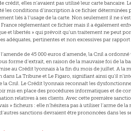
 crédit, elles n’avaient pas utilisé leur carte bancaire. 
té les conditions d’inscription à ce fichier déterminées 
ent liés à l’usage de la carte. Non seulement il ne s’est
rance réglementant ce fichier mais il a également enfrein
ue et libertés » qui prévoit qu’un traitement ne peut po
es adéquates, pertinentes et non excessives par rapport 
 l’amende de 45 000 euros d’amende, la Cnil a ordonné u
ous forme d’extrait, en raison de la mauvaise foi de la ba
mise au Crédit lyonnais à la fin du mois de juillet. A la 
 dans La Tribune et Le Figaro, signifiant ainsi qu’il n’in
e la Cnil. Le Crédit lyonnais reconnaît les dysfonctionn
oir mis en place des procédures informatiques et de con
mation relatives à ses clients. Avec cette première sanct
is » ficheurs : elle n’hésitera pas à utiliser l’arme de la r
, d’autres sanctions devraient être prononcées dans les s