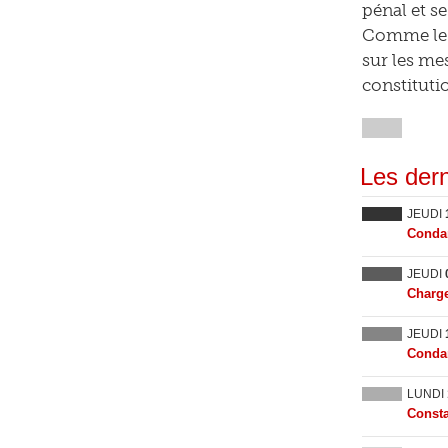
pénal et s
Comme le r
sur les mes
constituti
Les dern
JEUDI
Condam
JEUDI
Charge
JEUDI
Condam
LUNDI
Consta