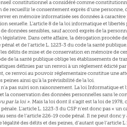
nseil constitutionnel a considéré comme constitutionnel
on de recueillir le consentement exprès d’une personne,
rver en mémoire informatisée ses données à caractère pe
tion sexuelle. L’article 8 de la loi informatique et libertés
 de données sensibles, sauf accord exprès de la person
 législative. Dans cette affaire, la dérogation procède d
pénal et de l’article L. 1223-3 du code la santé publique
 les délits de mise et de conservation en mémoire de cer
ode de la santé publique oblige les établissements de tr
tiques définies par un renvoi à un règlement édicté par
nt, ce renvoi au pouvoir réglementaire constitue une atte
s peines ainsi qu’à la prévisibilité de la loi.
 n’a pas suivi son raisonnement. La loi Informatique et li
e et la conservation des données personnelles sans le co
u par la loi ».
Mais la loi dont il s’agit est la loi de 1978, 
pénale. L’article L. 1223-3 du CSP n’est donc pas « un ca
au sens de l’article 226-19 code pénal. Il ne peut donc y
 légalité des délits et des peines, d’autant que l’articl