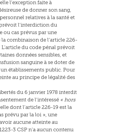
le l’exception faite à
 désireuse de donner son sang,
rsonnel relatives à la santé et
 prévoit l’interdiction du
ne ou cas prévus par une
e la combinaison de l’article 226-
. L’article du code pénal prévoit
taines données sensibles, et
ansfusion sanguine à se doter de
 un établissements public. Pour
inte au principe de légalité des
bertés du 6 janvier 1978 interdit
nsentement de l’intéressé
« hors
celle dont l’article 226-19 est la
s prévu par la loi », une
 avoir aucune atteinte au
e L 1223-3 CSP n’a aucun contenu