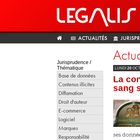
ACTUALITÉS
JURISP
Actua
Jurisprudence /
Thématique
LUNDI
20
OC
Base de données
La co
Contenus illicites
sang s
Diffamation
Droit d'auteur
E-commerce
Logiciel
Marques
ses donnée
Responsabilité