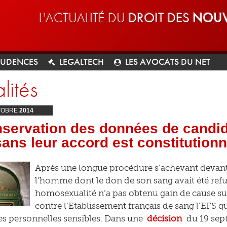
L'ACTUALITÉ DU
DROIT DES
NOUV
RUDENCES
LEGALTECH
LES AVOCATS DU NET
lités
TOBRE
2014
nservation des données de candid
ans leur accord est constitutionn
Après une longue procédure s’achevant devant 
l’homme dont le don de son sang avait été refu
homosexualité n’a pas obtenu gain de cause su
contre l’Etablissement français de sang l’EFS q
s personnelles sensibles. Dans une
décision
du 19 sep