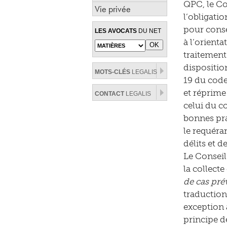
QPC, le Co
Vie privée
l’obligati
pour conse
LES AVOCATS
DU NET
à l’orienta
traitement
disposition
MOTS-CLÉS
LEGALIS
19 du code 
et réprime
CONTACT
LEGALIS
celui du c
bonnes pra
le requéra
délits et de
Le Conseil
la collect
de cas prév
traduction 
exception 
principe de