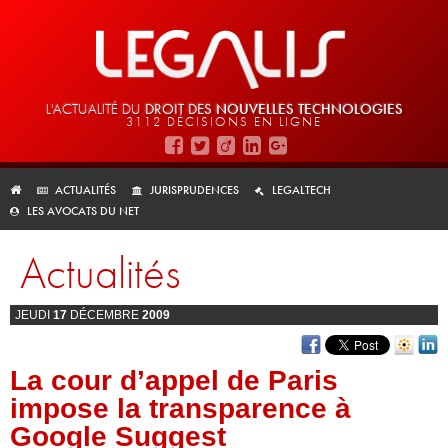
L'ACTUALITÉ DU
DROIT DES
NOUVELLES TECHNOLOGIES
3112 DÉCISIONS EN LIGNE
ACTUALITÉS
JURISPRUDENCES
LEGALTECH
LES AVOCATS DU NET
Actualités
JEUDI
17
DÉCEMBRE
2009
La cour d’appel de Paris
impose la transparence à
Google Suggest