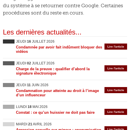
du système à se retourner contre Google. Certaines
procédures sont du reste en cours.
Les dernières actualités...
JEUDI
16
JUILLET 2026
Condamnée par avoir fait indûment bloquer des
Lire l'article
vidéos
JEUDI
02
JUILLET 2026
Charge de la preuve : qualifier d’abord la
Lire l'article
signature électronique
JEUDI
11
JUIN 2026
Condamnation pour atteinte au droit à l’image
Lire l'article
d’un influenceur
LUNDI
18
MAI 2026
Constat : ce qu’un huissier ne doit pas faire
Lire l'article
MARDI
21
AVRIL 2026
Agression sexuelle sur mineur : anonymisation
Lire l'article