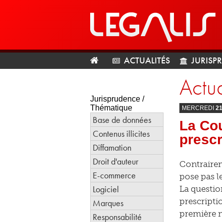
ACTUALITÉS
JURISP
Actua
Jurisprudence /
Thématique
MERCREDI
2
Base de données
La Cou
Contenus illicites
prescr
Diffamation
Droit d'auteur
Contrairem
E-commerce
pose pas le
Logiciel
La questio
prescriptio
Marques
première mi
Responsabilité