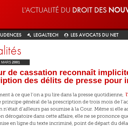
L'ACTUALITÉ DU
DROIT DES
NOUV
RUDENCES
LEGALTECH
LES AVOCATS DU NET
lités
1
MARS
2001
r de cassation reconnaît implicit
iption des délits de presse pour i
ent à ce que l’on a pu lire dans la presse quotidienne,
l
 principe général de la prescription de trois mois de l’a
n n’était d’ailleurs pas soumise à la Cour. Même si elle
n dérogatoire dans cette affaire, elle ne se prononce que
se en ligne du texte incriminé, point de départ du délai 