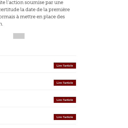
ite l’action soumise par une
certitude la date de la première
sormais à mettre en place des
n.
Lire l'article
Lire l'article
Lire l'article
Lire l'article