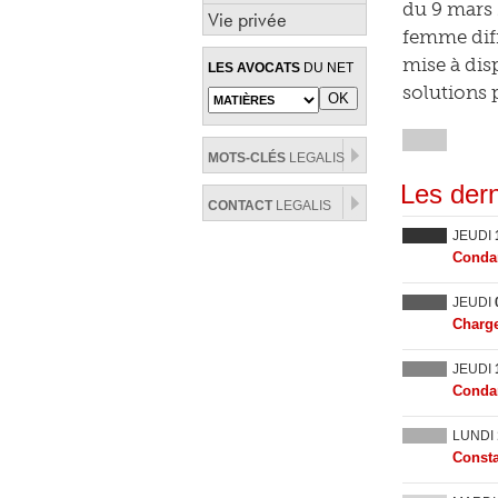
du 9 mars 
Vie privée
femme diff
mise à dis
LES AVOCATS
DU NET
solutions 
MOTS-CLÉS
LEGALIS
Les dern
CONTACT
LEGALIS
JEUDI
Condam
JEUDI
Charge
JEUDI
Condam
LUNDI
Consta