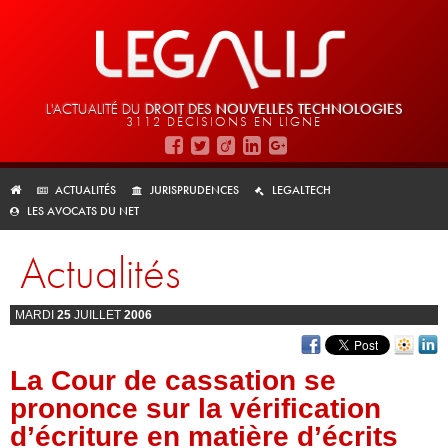
L'ACTUALITÉ DU
DROIT DES
NOUVELLES TECHNOLOGIES
3112 DÉCISIONS EN LIGNE
ACTUALITÉS
JURISPRUDENCES
LEGALTECH
LES AVOCATS DU NET
Actualités
MARDI
25
JUILLET
2006
La Cour de cassation se
prononce sur la vérification
d’écriture en matière d’écrits