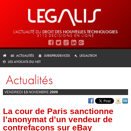
L'ACTUALITÉ DU
DROIT DES
NOUVELLES TECHNOLOGIES
3112 DÉCISIONS EN LIGNE
ACTUALITÉS
JURISPRUDENCES
LEGALTECH
LES AVOCATS DU NET
Actualités
VENDREDI
13
NOVEMBRE
2009
La cour de Paris sanctionne
l’anonymat d’un vendeur de
contrefaçons sur eBay