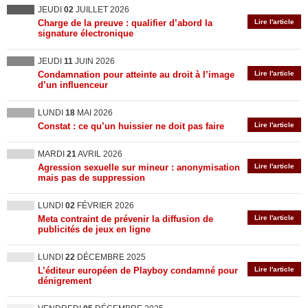
JEUDI
02
JUILLET 2026
Charge de la preuve : qualifier d’abord la
Lire l'article
signature électronique
JEUDI
11
JUIN 2026
Condamnation pour atteinte au droit à l’image
Lire l'article
d’un influenceur
LUNDI
18
MAI 2026
Constat : ce qu’un huissier ne doit pas faire
Lire l'article
MARDI
21
AVRIL 2026
Agression sexuelle sur mineur : anonymisation
Lire l'article
mais pas de suppression
LUNDI
02
FÉVRIER 2026
Meta contraint de prévenir la diffusion de
Lire l'article
publicités de jeux en ligne
LUNDI
22
DÉCEMBRE 2025
L’éditeur européen de Playboy condamné pour
Lire l'article
dénigrement