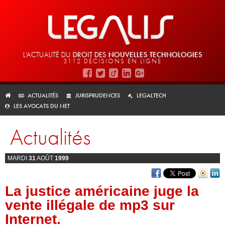
L'ACTUALITÉ DU
DROIT DES
NOUVELLES TECHNOLOGIES
3112 DÉCISIONS EN LIGNE
ACTUALITÉS
JURISPRUDENCES
LEGALTECH
LES AVOCATS DU NET
Actualités
MARDI
31
AOÛT
1999
La justice américaine juge la
vente illégale de mp3 sur
Internet.