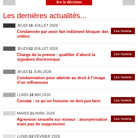
lire la décision
Les dernières actualités...
JEUDI
16
JUILLET 2026
Condamnée par avoir fait indûment bloquer des
Lire l'article
vidéos
JEUDI
02
JUILLET 2026
Charge de la preuve : qualifier d’abord la
Lire l'article
signature électronique
JEUDI
11
JUIN 2026
Condamnation pour atteinte au droit à l’image
Lire l'article
d’un influenceur
LUNDI
18
MAI 2026
Constat : ce qu’un huissier ne doit pas faire
Lire l'article
MARDI
21
AVRIL 2026
Agression sexuelle sur mineur : anonymisation
Lire l'article
mais pas de suppression
LUNDI
02
FÉVRIER 2026