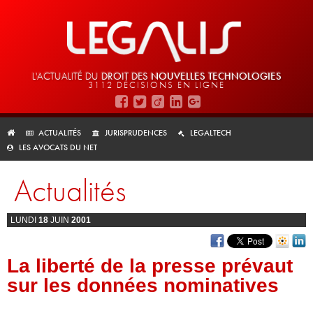
L'ACTUALITÉ DU
DROIT DES
NOUVELLES TECHNOLOGIES
3112 DÉCISIONS EN LIGNE
ACTUALITÉS
JURISPRUDENCES
LEGALTECH
LES AVOCATS DU NET
Actualités
LUNDI
18
JUIN
2001
La liberté de la presse prévaut
sur les données nominatives