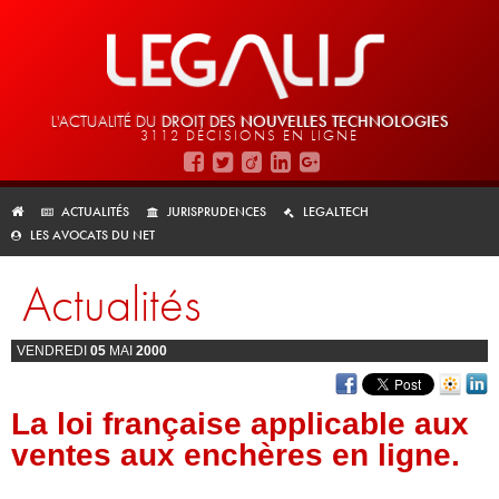
L'ACTUALITÉ DU
DROIT DES
NOUVELLES TECHNOLOGIES
3112 DÉCISIONS EN LIGNE
ACTUALITÉS
JURISPRUDENCES
LEGALTECH
LES AVOCATS DU NET
Actualités
VENDREDI
05
MAI
2000
La loi française applicable aux
ventes aux enchères en ligne.