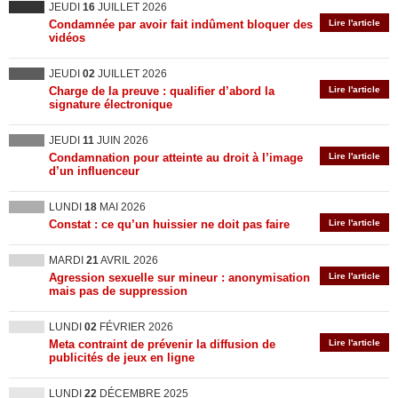
JEUDI
16
JUILLET 2026
Condamnée par avoir fait indûment bloquer des
Lire l'article
vidéos
JEUDI
02
JUILLET 2026
Charge de la preuve : qualifier d’abord la
Lire l'article
signature électronique
JEUDI
11
JUIN 2026
Condamnation pour atteinte au droit à l’image
Lire l'article
d’un influenceur
LUNDI
18
MAI 2026
Constat : ce qu’un huissier ne doit pas faire
Lire l'article
MARDI
21
AVRIL 2026
Agression sexuelle sur mineur : anonymisation
Lire l'article
mais pas de suppression
LUNDI
02
FÉVRIER 2026
Meta contraint de prévenir la diffusion de
Lire l'article
publicités de jeux en ligne
LUNDI
22
DÉCEMBRE 2025