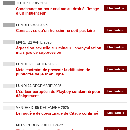
JEUDI
11
JUIN 2026
Condamnation pour atteinte au droit à l’image
Lire l'article
d’un influenceur
LUNDI
18
MAI 2026
Constat : ce qu’un huissier ne doit pas faire
Lire l'article
MARDI
21
AVRIL 2026
Agression sexuelle sur mineur : anonymisation
Lire l'article
mais pas de suppression
LUNDI
02
FÉVRIER 2026
Meta contraint de prévenir la diffusion de
Lire l'article
publicités de jeux en ligne
LUNDI
22
DÉCEMBRE 2025
L’éditeur européen de Playboy condamné pour
Lire l'article
dénigrement
VENDREDI
05
DÉCEMBRE 2025
Le modèle de covoiturage de Citygo confirmé
Lire l'article
MERCREDI
02
JUILLET 2025