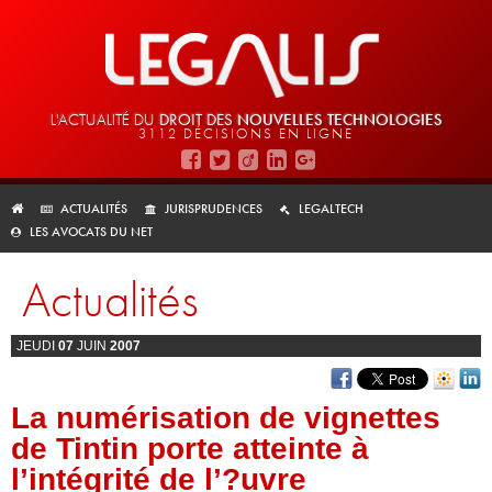
L'ACTUALITÉ DU
DROIT DES
NOUVELLES TECHNOLOGIES
3112 DÉCISIONS EN LIGNE
ACTUALITÉS
JURISPRUDENCES
LEGALTECH
LES AVOCATS DU NET
Actualités
JEUDI
07
JUIN
2007
La numérisation de vignettes
de Tintin porte atteinte à
l’intégrité de l’?uvre