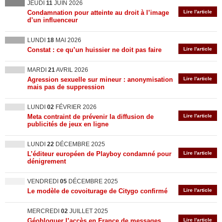
JEUDI
11
JUIN 2026
Condamnation pour atteinte au droit à l’image
Lire l'article
d’un influenceur
LUNDI
18
MAI 2026
Constat : ce qu’un huissier ne doit pas faire
Lire l'article
MARDI
21
AVRIL 2026
Agression sexuelle sur mineur : anonymisation
Lire l'article
mais pas de suppression
LUNDI
02
FÉVRIER 2026
Meta contraint de prévenir la diffusion de
Lire l'article
publicités de jeux en ligne
LUNDI
22
DÉCEMBRE 2025
L’éditeur européen de Playboy condamné pour
Lire l'article
dénigrement
VENDREDI
05
DÉCEMBRE 2025
Le modèle de covoiturage de Citygo confirmé
Lire l'article
MERCREDI
02
JUILLET 2025
Géobloquer l’accès en France de messages
Lire l'article