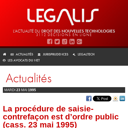
L'ACTUALITÉ DU
DROIT DES
NOUVELLES TECHNOLOGIES
3112 DÉCISIONS EN LIGNE
ACTUALITÉS
JURISPRUDENCES
LEGALTECH
LES AVOCATS DU NET
Actualités
MARDI
23
MAI
1995
La procédure de saisie-
contrefaçon est d’ordre public
(cass. 23 mai 1995)