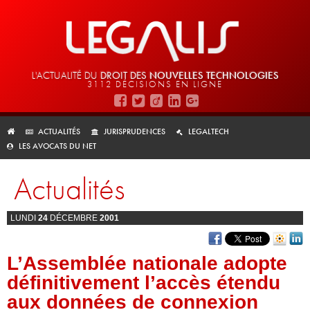
L'ACTUALITÉ DU
DROIT DES
NOUVELLES TECHNOLOGIES
3112 DÉCISIONS EN LIGNE
ACTUALITÉS
JURISPRUDENCES
LEGALTECH
LES AVOCATS DU NET
Actualités
LUNDI
24
DÉCEMBRE
2001
L’Assemblée nationale adopte
définitivement l’accès étendu
aux données de connexion