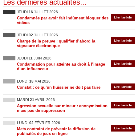
Les dernières actualités...
JEUDI
16
JUILLET 2026
Condamnée par avoir fait indûment bloquer des
Lire l'article
vidéos
JEUDI
02
JUILLET 2026
Charge de la preuve : qualifier d’abord la
Lire l'article
signature électronique
JEUDI
11
JUIN 2026
Condamnation pour atteinte au droit à l’image
Lire l'article
d’un influenceur
LUNDI
18
MAI 2026
Constat : ce qu’un huissier ne doit pas faire
Lire l'article
MARDI
21
AVRIL 2026
Agression sexuelle sur mineur : anonymisation
Lire l'article
mais pas de suppression
LUNDI
02
FÉVRIER 2026
Meta contraint de prévenir la diffusion de
Lire l'article
publicités de jeux en ligne